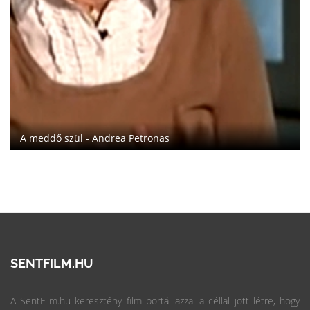
nas
David Crowder: Back to the ga
SENTFILM.HU
A SentFilm.hu keresztény film portál azzal a céllal jött létre, hogy