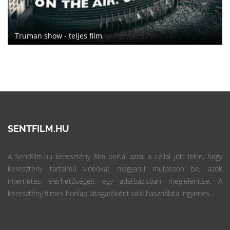
Truman show - teljes film
SENTFILM.HU
A SentFilm.hu keresztény film portál azzal a céllal jött létre, hogy
keresztény tartalmú videókat magyarul mutasson be, azok
internetes elérhetőségeit egy adatbázisban megjelenítse. A
keresztény filmes honlap látogatóként való használata ingyenes.