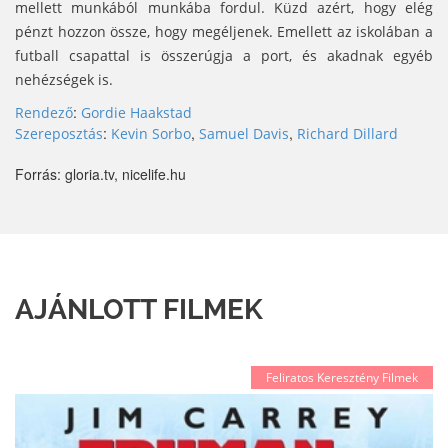
mellett munkából munkába fordul. Küzd azért, hogy elég
pénzt hozzon össze, hogy megéljenek. Emellett az iskolában a
futball csapattal is összerúgja a port, és akadnak egyéb
nehézségek is.
:
Rendező
Gordie Haakstad
:
,
,
Szereposztás
Kevin Sorbo
Samuel Davis
Richard Dillard
Forrás: gloria.tv, nicelife.hu
AJÁNLOTT FILMEK
Feliratos Keresztény Filmek