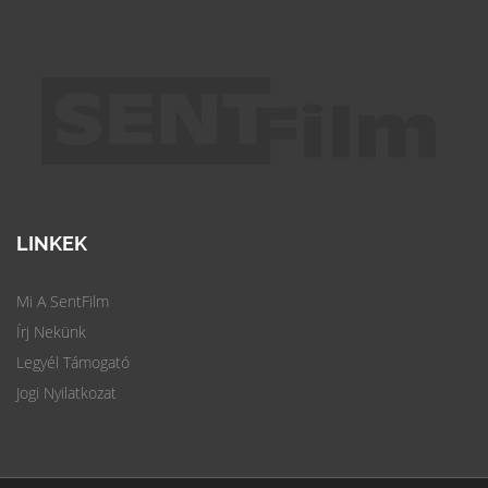
LINKEK
Mi A SentFilm
Írj Nekünk
Legyél Támogató
Jogi Nyilatkozat