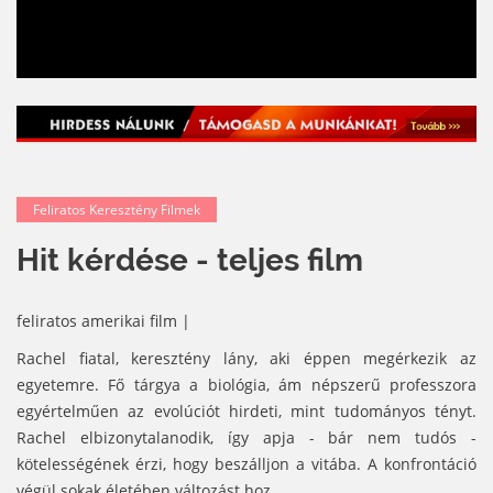
Feliratos Keresztény Filmek
Hit kérdése - teljes film
feliratos amerikai film |
Rachel fiatal, keresztény lány, aki éppen megérkezik az
egyetemre. Fő tárgya a biológia, ám népszerű professzora
egyértelműen az evolúciót hirdeti, mint tudományos tényt.
Rachel elbizonytalanodik, így apja - bár nem tudós -
kötelességének érzi, hogy beszálljon a vitába. A konfrontáció
végül sokak életében változást hoz.