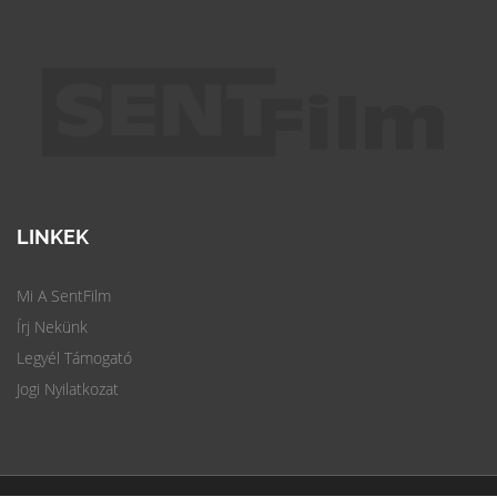
LINKEK
Mi A SentFilm
Írj Nekünk
Legyél Támogató
Jogi Nyilatkozat