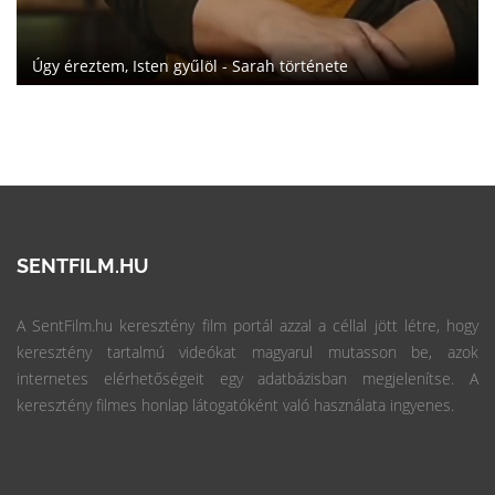
Úgy éreztem, Isten gyűlöl - Sarah története
SENTFILM.HU
A SentFilm.hu keresztény film portál azzal a céllal jött létre, hogy
keresztény tartalmú videókat magyarul mutasson be, azok
internetes elérhetőségeit egy adatbázisban megjelenítse. A
keresztény filmes honlap látogatóként való használata ingyenes.