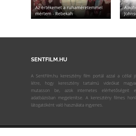
Alkoh
 Caryl
Az értékemet a ruhaméretemmel
Johns
mértem - Rebekah
SENTFILM.HU
A SentFilm.hu keresztény film portál azzal a céllal j
létre, hogy keresztény tartalmú videókat magyar
mutasson be, azok internetes elérhetőségeit e
adatbázisban megjelenítse. A keresztény filmes hon
látogatóként való használata ingyenes.