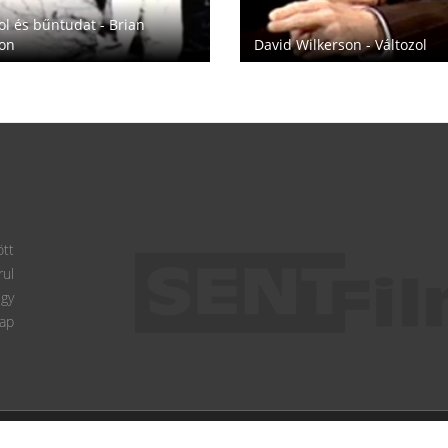
ol és bűntudat - Brian
on
David Wilkerson - Változol
ött
ul
gy
lap