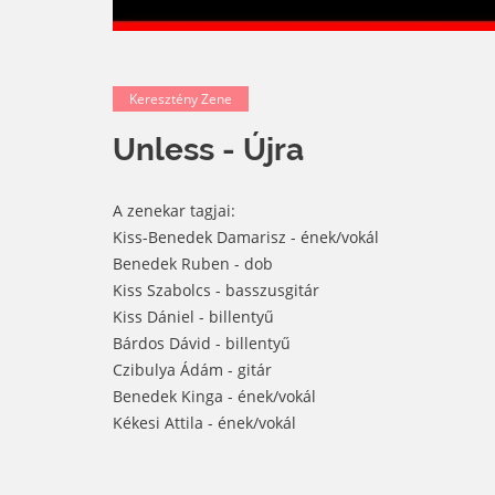
Keresztény Zene
Unless - Újra
A zenekar tagjai:
Kiss-Benedek Damarisz - ének/vokál
Benedek Ruben - dob
Kiss Szabolcs - basszusgitár
Kiss Dániel - billentyű
Bárdos Dávid - billentyű
Czibulya Ádám - gitár
Benedek Kinga - ének/vokál
Kékesi Attila - ének/vokál