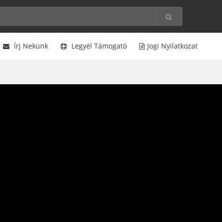
Írj Nekünk
Legyél Támogató
Jogi Nyilatkozat