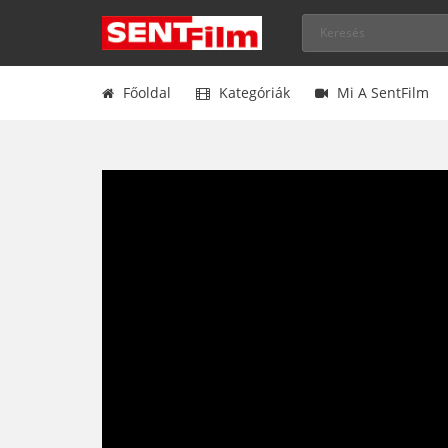
Főoldal
Kategóriák
Mi A SentFilm