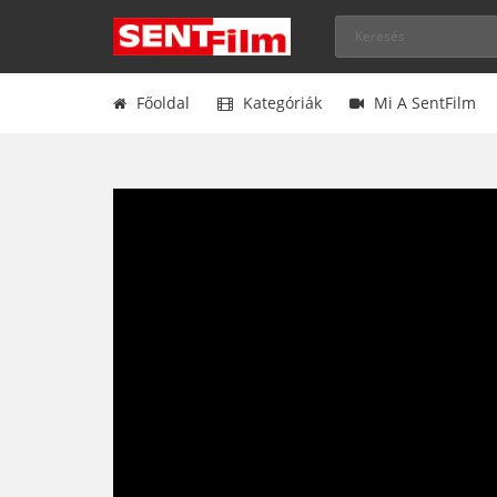
Főoldal
Kategóriák
Mi A SentFilm