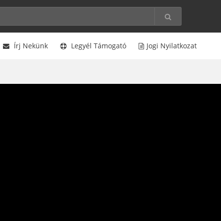
Írj Nekünk
Legyél Támogató
Jogi Nyilatkozat