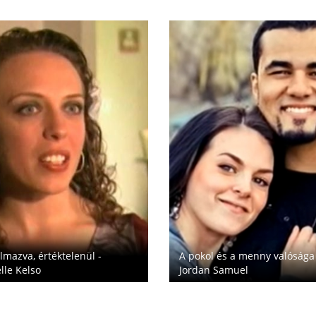
A pokol és a menny valósága
lmazva, értéktelenül -
Jordan Samuel
lle Kelso