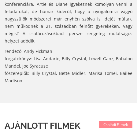
konferenciára. Artie és Diane igyekeznek komolyan venni a
feladatukat, de hamar kiderül, hogy a nyugalomra vágyó
nagyszülők módszerei már enyhén szólva is idejét múltak,
nem működnek a 21. században felnőtt gyerekeken. Vagy
mégis? A csatározásokbaól persze rengeteg mulatságos
helyzet adódik.
rendező: Andy Fickman
forgatókönyv: Lisa Addario, Billy Crystal, Lowell Ganz, Babaloo
Mandel, Joe Syracuse
főszereplők: Billy Crystal, Bette Midler, Marisa Tomei, Bailee
Madison
AJÁNLOTT FILMEK
Családi Filmek