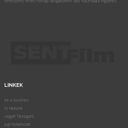
keresztény filmes honlap látogatóként való használata ingyenes.
LINKEK
Mi A SentFilm
Írj Nekünk
Legyél Támogató
Jogi Nyilatkozat