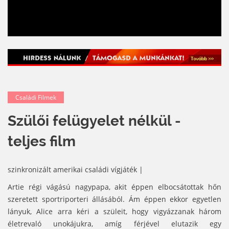
Családi Filmek
Szülői felügyelet nélkül -
teljes film
szinkronizált amerikai családi vígjáték |
Artie régi vágású nagypapa, akit éppen elbocsátottak hőn
szeretett sportriporteri állásából. Ám éppen ekkor egyetlen
lányuk, Alice arra kéri a szüleit, hogy vigyázzanak három
életrevaló unokájukra, amíg férjével elutazik egy