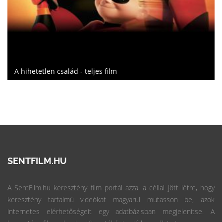
A hihetetlen család - teljes film
SENTFILM.HU
A SentFilm.hu keresztény film portál azzal a céllal jött létre, hogy
keresztény tartalmú videókat magyarul mutasson be, azok
internetes elérhetőségeit egy adatbázisban megjelenítse. A