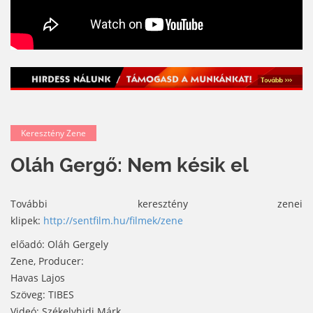
Keresztény Zene
Oláh Gergő: Nem késik el
További keresztény zenei
klipek:
http://sentfilm.hu/filmek/zene
előadó: Oláh Gergely
Zene, Producer:
Havas Lajos
Szöveg: TIBES
Videó: Székelyhidi Márk