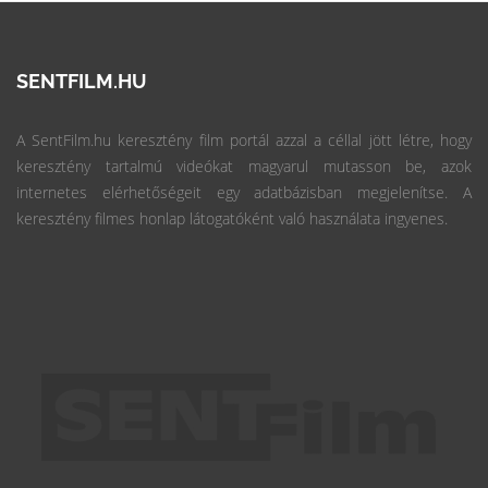
SENTFILM.HU
A SentFilm.hu keresztény film portál azzal a céllal jött létre, hogy
keresztény tartalmú videókat magyarul mutasson be, azok
internetes elérhetőségeit egy adatbázisban megjelenítse. A
keresztény filmes honlap látogatóként való használata ingyenes.