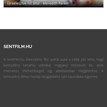
r
Bibliai kalandok - Dávid és Góliát
SENTFILM.HU
A SentFilm.hu keresztény film portál azzal a céllal jött létre, hogy
keresztény tartalmú videókat magyarul mutasson be, azok
internetes elérhetőségeit egy adatbázisban megjelenítse. A
keresztény filmes honlap látogatóként való használata ingyenes.