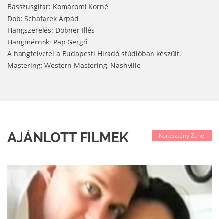
Basszusgitár: Komáromi Kornél
Dob: Schafarek Árpád
Hangszerelés: Dobner Illés
Hangmérnök: Pap Gergő
A hangfelvétel a Budapesti Hiradó stúdióban készült.
Mastering: Western Mastering, Nashville
AJÁNLOTT FILMEK
Keresztény Zene