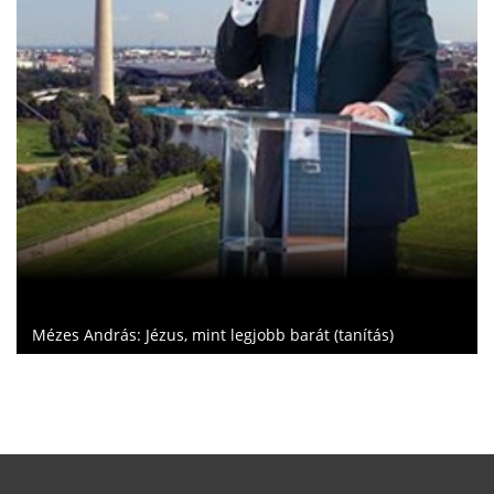
 mint legjobb barát (tanítás)
A Szentírás felolvasá