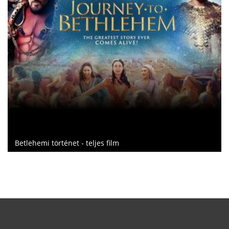
Elves
emi történet - teljes film