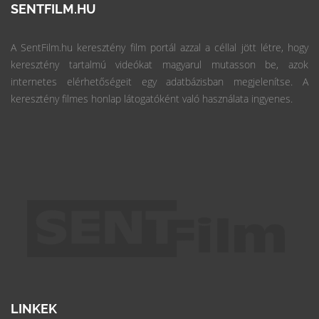
SENTFILM.HU
A SentFilm.hu keresztény film portál azzal a céllal jött létre, hogy
keresztény tartalmú videókat magyarul mutasson be, azok
internetes elérhetőségeit egy adatbázisban megjelenítse. A
keresztény filmes honlap látogatóként való használata ingyenes.
LINKEK