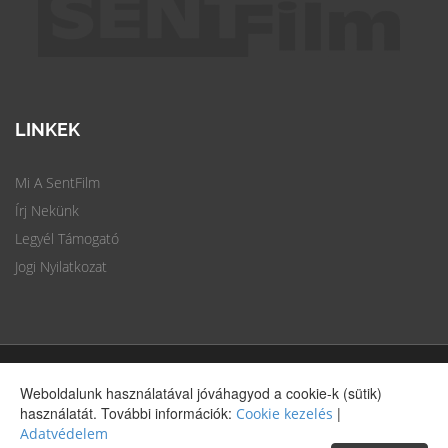
LINKEK
Mi A SentFilm
Írj Nekünk
Legyél Támogató
Jogi Nyilatkozat
SentFilm.hu © 2016 Minden jog fenntartva -
Jogi nyilatkozat
|
Weboldalunk használatával jóváhagyod a cookie-k (sütik)
Adatvédelmi nyilatkozat
használatát. További információk:
|
Cookie kezelés
Adatvédelem