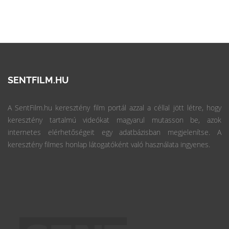
SENTFILM.HU
A SentFilm.hu keresztény film portál azzal a céllal jött létre, hogy
keresztény tartalmú videókat magyarul mutasson be, azok
internetes elérhetőségeit egy adatbázisban megjelenítse. A
keresztény filmes honlap látogatóként való használata ingyenes.