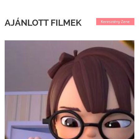
AJÁNLOTT FILMEK
Keresztény Zene